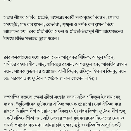
সভায় লীগের সার্বিক প্রস্তুতি, অংশগ্রহণকারী দলসমূহের নিবন্ধন, খেলার
সময়সূচি, মাঠ ব্যবস্থাপনা, রেফারিং, শৃঙ্খলা ও দর্শক ব্যবস্থাপনা নিয়ে
আলোচনা হয়। ক্লাব প্রতিনিধিরা সফল ও প্রতিদ্বন্দ্বিতাপূর্ণ লীগ আয়োজনের
বিষয়ে বিভিন্ন মতামত তুলে ধরেন।
ক্লাব কর্মকর্তাদের মধ্যে বক্তব্য দেন- আবু বকর সিদ্দিক, আব্দুল মতিন,
সামীউর রহমান হীরা, শানু, হাফিজুর রহমান, আশরাফুল হক, আতাউর রহমান
নয়ন, সাবেক ফুটবলার ওয়াজেদ আলী ঝিনুক, রফিকুল ইসলাম ঝিনকু, নয়ন
চন্দ্র সরকার এবং ফুটবল সংগঠক জালাল হোসেন লাইজু।
সভাপতির বক্তব্যে জেলা ক্রীড়া সংস্থার সদস্য সচিব শফিকুল ইসলাম বেবু
বলেন, “কুড়িগ্রামের ফুটবলের ঐতিহ্য অনেক পুরোনো। সেই ঐতিহ্য ধরে
রাখতে নিয়মিত লীগ আয়োজনের বিকল্প নেই। প্রথম বিভাগ ফুটবল লীগ শুধু
একটি প্রতিযোগিতা নয়, এটি জেলার তরুণ ফুটবলারদের নিজেদের মেধা ও
সামর্থ্য প্রমাণের বড় মঞ্চ। আমরা চাই সুন্দর, সুষ্ঠু ও প্রতিদ্বন্দ্বিতাপূর্ণ একটি