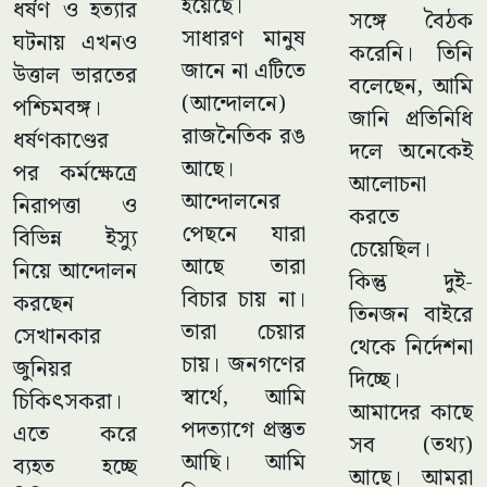
হয়েছে।
ধর্ষণ ও হত্যার
সঙ্গে বৈঠক
সাধারণ মানুষ
ঘটনায় এখনও
করেনি। তিনি
জানে না এটিতে
উত্তাল ভারতের
বলেছেন, আমি
(আন্দোলনে)
পশ্চিমবঙ্গ।
জানি প্রতিনিধি
রাজনৈতিক রঙ
ধর্ষণকাণ্ডের
দলে অনেকেই
আছে।
পর কর্মক্ষেত্রে
আলোচনা
আন্দোলনের
নিরাপত্তা ও
করতে
পেছনে যারা
বিভিন্ন ইস্যু
চেয়েছিল।
আছে তারা
নিয়ে আন্দোলন
কিন্তু দুই-
বিচার চায় না।
করছেন
তিনজন বাইরে
তারা চেয়ার
সেখানকার
থেকে নির্দেশনা
চায়। জনগণের
জুনিয়র
দিচ্ছে।
স্বার্থে, আমি
চিকিৎসকরা।
আমাদের কাছে
পদত্যাগে প্রস্তুত
এতে করে
সব (তথ্য)
আছি। আমি
ব্যহত হচ্ছে
আছে। আমরা