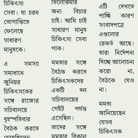
তিলোত্তমার
চিকিৎসা
এটি দেখতে
জন্য বিচার
সেবা। যা চরম
পাচ্ছি কারণ
চাই। আমি চাই
ভোগান্তিতে
সংবাদপত্রে
সাধারণ মানুষ
ফেলেছে
এগুলোর
চিকিৎসা সেবা
সাধারণ
রেকর্ড আছে।
পাক।
মানুষকে।
তারা নির্দেশনা
দিচ্ছে আলোচনা
মমতার সঙ্গে
এ সমস্যা
করো না,
বৈঠক করতে
সমাধানে
বৈঠকে যেও
চিকিৎসকদের
জুনিয়র
না।
একটি দল
চিকিৎসকের
সচিবালয়ের
সঙ্গে রাজ্যের
মমতা
গেইট পর্যন্ত
সচিবালয়ে
জানিয়েছেন
এসেছিল।
বৃহস্পতিবার
যেসব
তাদের সঙ্গে
বৈঠক করতে
চিকিৎসক
মমতার বিকাল