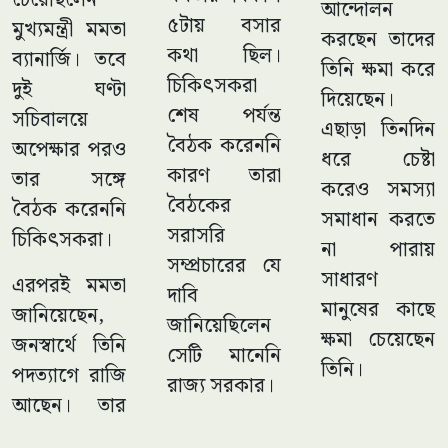
চেয়েছিলেন
আন্দোলন
৫টায় বসার
মুখ্যমন্ত্রী মমতা
করছেন তাদের
কথা ছিল।
ব্যানার্জি। তবে
তিনি ক্ষমা করে
চিকিৎসকরা
দুই ঘণ্টা
দিয়েছেন।
শেষ পর্যন্ত
সচিবালয়ে
এছাড়া তিনদিন
বৈঠক করেননি
অপেক্ষার পরও
ধরে চেষ্টা
কারণ তারা
তার সঙ্গে
করেও সমস্যা
বৈঠকের
বৈঠক করেননি
সমাধান করতে
সরাসরি
চিকিৎসকরা।
না পারায়
সম্প্রচারের যে
সাধারণ
এরপরই মমতা
দাবি
মানুষের কাছে
জানিয়েছেন,
জানিয়েছিলেন
ক্ষমা চেয়েছেন
জনস্বার্থে তিনি
সেটি মানেনি
তিনি।
পদত্যাগে রাজি
রাজ্য সরকার।
আছেন। তার