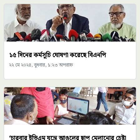
১৫ দিনের কর্মসূচি ঘোষণা করেছে বিএনপি
২২ মে ২০২৪, বুধবার, ১:২৩ অপরাহ্ন
‘চারবার ইভিএম যন্ত্রে আঙুলের ছাপ মেলানোর চেষ্টা