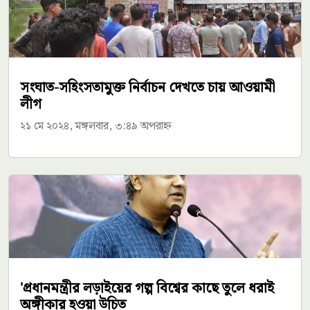
সংঘাত-সহিংসতামুক্ত নির্বাচন দেখতে চায় আওয়ামী
লীগ
২১ মে ২০২৪, মঙ্গলবার, ৩:৪৯ অপরাহ্ন
'প্রধানমন্ত্রীর লড়াইয়ের গল্প বিশ্বের কাছে তুলে ধরাই
অঙ্গীকার হওয়া উচিত