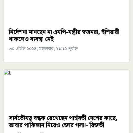
নির্দেশনা মানছেন না এমপি-মন্ত্রীর স্বজনরা, হুঁশিয়ারী
থাকলেও ব্যবস্থা নেই
৩০ এপ্রিল ২০২৪, মঙ্গলবার, ১১:১২ পূর্বাহ্ন
সার্বভৌমত্ব বন্ধক রেখেছেন পার্শ্ববর্তী দেশের কাছে,
আবার পাকিস্তান নিয়েও জোর গলা!- রিজভী