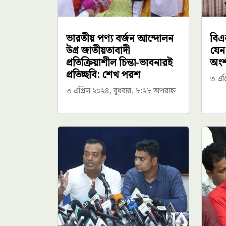
ভারতীয় পণ্য বর্জন আন্দোলন
বিএ
উগ্র জাতীয়তাবাদী
যেন
প্রতিক্রিয়াশীল চিন্তা-ভাবনারই
অংশ
প্রতিচ্ছবি: শেখ পরশ
৩ এপ্
৩ এপ্রিল ২০২৪, বুধবার, ৮:২৮ অপরাহ্ন