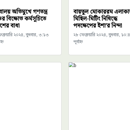
বালয় অভিমুখে গণতন্ত্র
বায়তুল মোকাররম এলাকা
ের বিক্ষোভ কর্মসূচিতে
মিছিল-মিটিং নিষিদ্ধে
িশের বাধা
পদক্ষেপের ইশা’র নিন্দা
ব্রুয়ারি ২০২৪, বুধবার, ৩:১৩
২৮ ফেব্রুয়ারি ২০২৪, বুধবার, ১০:
্ন
পূর্বাহ্ন