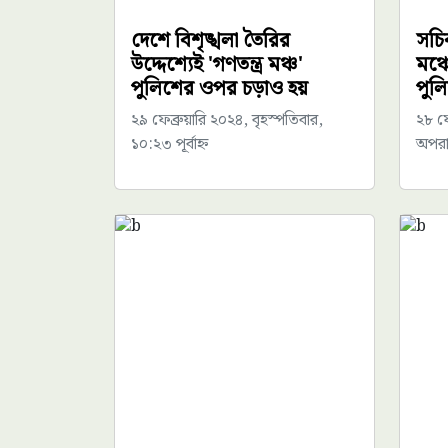
দেশে বিশৃঙ্খলা তৈরির
সচি
উদ্দেশ্যেই 'গণতন্ত্র মঞ্চ'
মঞ্চ
পুলিশের ওপর চড়াও হয়
পুল
২৯ ফেব্রুয়ারি ২০২৪, বৃহস্পতিবার,
২৮ ফে
১০:২৩ পূর্বাহ্ন
অপরাহ