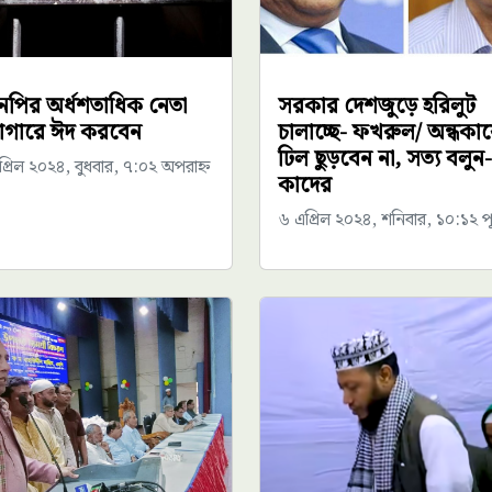
নপির অর্ধশতাধিক নেতা
সরকার দেশজুড়ে হরিলুট
াগারে ঈদ করবেন
চালাচ্ছে- ফখরুল/ অন্ধকা
ঢিল ছুড়বেন না, সত্য বলুন-
্রিল ২০২৪, বুধবার, ৭:০২ অপরাহ্ন
কাদের
৬ এপ্রিল ২০২৪, শনিবার, ১০:১২ পূর্