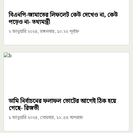
বিএনপি-জামাতের লিফলেট কেউ দেখেও না, কেউ
পড়েও না- তথ্যমন্ত্রী
২ জানুয়ারি ২০২৪, মঙ্গলবার, ১০:২২ পূর্বাহ্ন
ডামি নির্বাচনের ফলাফল ভোটের আগেই ঠিক হয়ে
গেছে- রিজভী
১ জানুয়ারি ২০২৪, সোমবার, ১২:৩৫ অপরাহ্ন