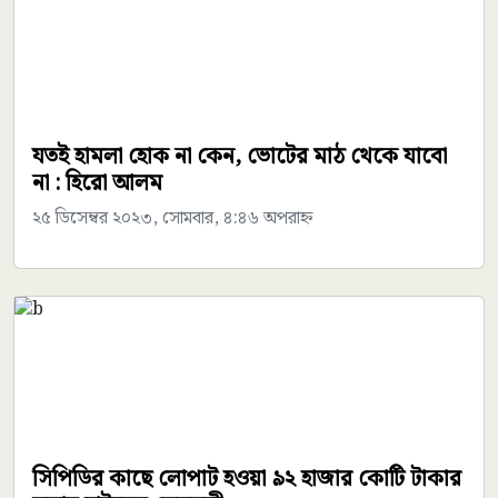
যতই হামলা হোক না কেন, ভোটের মাঠ থেকে যাবো
না : হিরো আলম
২৫ ডিসেম্বর ২০২৩, সোমবার, ৪:৪৬ অপরাহ্ন
সিপিডির কাছে লোপাট হওয়া ৯২ হাজার কোটি টাকার