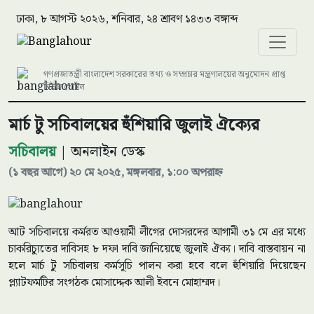
ঢাকা, ৮ আগস্ট ২০২৬, শনিবার, ২৪ শ্রাবণ ১৪৩৩ বঙ্গাব্দ
গণপ্রজাতন্ত্রী বাংলাদেশ সরকারের তথ্য ও সম্প্রচার মন্ত্রণালয়ের অনুমোদন প্রাপ্ত
নিউজ পোর্টাল
মার্চ টু সচিবালয়ের হুঁশিয়ারি জুলাই ঐক্যের
সচিবালয়
| অনলাইন ডেস্ক
(১ বছর আগে) ২০ মে ২০২৫, মঙ্গলবার, ১:০০ অপরাহ্ন
আট সচিবালয়ে কর্মরত আওয়ামী লীগের দোসরদের আগামী ৩১ মে এর মধ্যে
চাকরিচ্যুতের দাবিসহ ৮ দফা দাবি জানিয়েছে জুলাই ঐক্য। দাবি বাস্তবায়ন না
হলে মার্চ টু সচিবালয় কর্মসূচি পালন করা হবে বলে হুঁশিয়ারি দিয়েছেন
প্ল্যাটফর্মটির সংগঠক মোসাদ্দেক আলী ইবনে মোহাম্মদ।