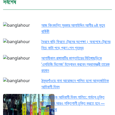
সর্বশেষ
আজ কিংবদন্তি সুরকার আলাউদ্দিন আলীর ৬ষ্ঠ মৃত্যু
বার্ষিকী
ভৈরবে বাড়ি ফিরতে ট্রেনের অপেক্ষা। অবশেষে ট্রেনের
নিচে কাটা পড়ে প্রাণ গেল গৃহবধূর
আগামীকাল রাঙ্গামাটির কাপ্তাইয়ের মিতিঙ্গাছড়িকে
‘এসডিজি ভিলেজ’ উদ্বোধন করবেন প্রধানমন্ত্রী তারেক
রহমান
ঠাকুরগাঁওয়ে নানা আয়োজনে পালিত হলো আন্তর্জাতিক
আদিবাসী দিবস
আন্তর্জাতিক আদিবাসী দিবস পালিত: পার্বত্য চুক্তি
বাতিল হলে আরও শক্তিশালী চুক্তি করতে হবে —
শিশির চাকমা