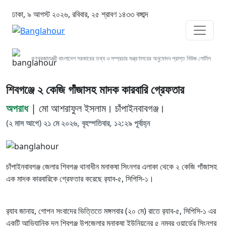
ঢাকা, ৯ আগস্ট ২০২৬, রবিবার, ২৫ শ্রাবণ ১৪৩৩ বঙ্গাব্দ
গণপ্রজাতন্ত্রী বাংলাদেশ সরকারের তথ্য ও সম্প্রচার মন্ত্রণালয়ের অনুমোদন প্রাপ্ত নিউজ পোর্টাল
শিবগঞ্জে ২ কেজি গাঁজাসহ মাদক কারবারি গ্রেফতার
অপরাধ
| মো আশরাফুল ইসলাম। চাঁপাইনবাবগঞ্জ।
(২ মাস আগে) ২১ মে ২০২৬, বৃহস্পতিবার, ১২:২৯ পূর্বাহ্ন
চাঁপাইনবাবগঞ্জ জেলার শিবগঞ্জ থানাধীন মনাকষা সিংনগর এলাকা থেকে ২ কেজি গাঁজাসহ
এক মাদক কারবারিকে গ্রেফতার করেছে র‍্যাব-৫, সিপিসি-১।
র‍্যাব জানায়, গোপন সংবাদের ভিত্তিতে মঙ্গলবার (২০ মে) রাতে র‍্যাব-৫, সিপিসি-১ এর
একটি আভিযানিক দল শিবগঞ্জ উপজেলার মনাকষা ইউনিয়নের ৫ নম্বর ওয়ার্ডের সিংনগর