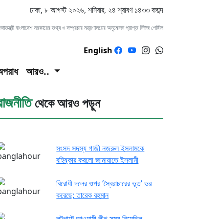
ঢাকা, ৮ আগস্ট ২০২৬, শনিবার, ২৪ শ্রাবণ ১৪৩৩ বঙ্গাব্দ
াতন্ত্রী বাংলাদেশ সরকারের তথ্য ও সম্প্রচার মন্ত্রণালয়ের অনুমোদন প্রাপ্ত নিউজ পোর্টাল
English
অপরাধ
আরও..
রাজনীতি
থেকে আরও পড়ুন
সংসদ সদস্য গাজী নজরুল ইসলামকে
বহিষ্কার করলো জামায়াতে ইসলামী
বিরোধী দলের ওপর ‘স্বৈরাচারের ভূত’ ভর
করেছে: তারেক রহমান
লুটপাটে আওয়ামী লীগ সময় নিয়েছিল,