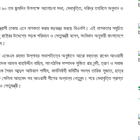
েলের ৬০ তম জন্মদিন উপলক্ষে আলোচনা সভা, মেধাবৃত্তি, দরিদ্র তহবিলে অনুদান ও
্ত্রাসী ঢাকায় এনে নাশকতা করার ষড়যন্ত্র করছে বিএনপি। এই নাশকতার সমুচিত
ষ্ট্রের উদ্দেশ্যে সড়ক পরিবহন ও সেতুমন্ত্রী বলেন, সংবিধান অনুযায়ী বাংলাদেশে
োগ্য।
 একেএম রহমত উল্লাহর সভাপতিত্বে অনুষ্ঠানে আরো বক্তব্য রাখেন আওয়ামী
্পাদক আফম বাহাউদ্দীন নাছিম, সাংগঠনিক সম্পাদক সুজিত রায় নন্দী, ত্রাণ ও সমাজ
সৈয়দ আব্দুল আউয়াল শামীম, কার্যনির্বাহী কমিটির সদস্য তারিক সুজাত, ছাত্র
 সেলিনা আহমেদ সহ আওয়ামী লীগের অন্যান্য নেতৃবৃন্দ। পরে মেধাবৃত্তি প্রাপ্ত
 সেতুমন্ত্রী।