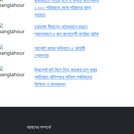
রাঙ্গামাটিতে পাহাড় ধসে ও বন্যায় ক্ষতিগ্রস্ত
১,৩০০ পরিবারকে জেলা পরিষদের খাদ্য
সহায়তা
চুয়াডাঙ্গা সীমান্তে অবৈধভাবে ভারতে
প্রবেশকালে ৮ জন বাংলাদেশী নাগরিক আটক
আত্রাই থানার অভিযানে ৫ আসামী
গ্রেফতার
ক্রিসেনট জুট মিলে ফিড কারখানা চালু করার
প্রতিবাদে খালিশপুরে পাটকল শ্রমিকদের
বিক্ষোভ ও মানববন্ধন
আমাদের সম্পর্কে