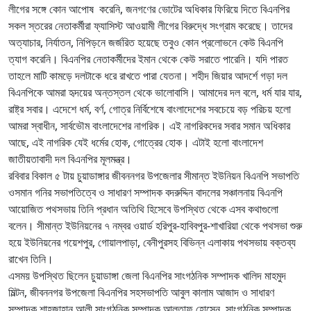
লীগের সঙ্গে কোন আপোষ করেনি, জনগণের ভোটের অধিকার ফিরিয়ে দিতে বিএনপির
সকল স্তরের নেতাকর্মীরা ফ্যাসিস্ট আওয়ামী লীগের বিরুদ্ধে সংগ্রাম করেছে। তাদের
অত্যাচার, নির্যাতন, নিপিড়নে জর্জরিত হয়েছে তবুও কোন প্রলোভনে কেউ বিএনপি
ত্যাগ করেনি। বিএনপির নেতাকর্মীদের ইমান থেকে কেউ সরাতে পারেনি। যদি পারত
তাহলে মাটি কামড়ে দলটাকে ধরে রাখতে পারা যেতনা। শহীদ জিয়ার আদর্শে গড়া দল
বিএনপিকে আমরা হৃদয়ের অন্তস্তল থেকে ভালোবাসি। আমাদের দল বলে, ধর্ম যার যার,
রাষ্ট্র সবার। এদেশে ধর্ম, বর্ণ, গোত্র নির্বিশেষে বাংলাদেশের সবচেয়ে বড় পরিচয় হলো
আমরা স্বাধীন, সার্বভৌম বাংলাদেশের নাগরিক। এই নাগরিকদের সবার সমান অধিকার
আছে, এই নাগরিক যেই ধর্মের হোক, গোত্রের হোক। এটাই হলো বাংলাদেশ
জাতীয়তাবাদী দল বিএনপির মূলমন্ত্র।
রবিবার বিকাল ৫ টায় চুয়াডাঙ্গার জীবননগর উপজেলার সীমান্ত ইউনিয়ন বিএনপি সভাপতি
ওসমান গনির সভাপতিত্বে ও সাধারণ সম্পাদক বদরুদ্দিন বাদলের সঞ্চালনায় বিএনপি
আয়োজিত পথসভায় তিনি প্রধান অতিথি হিসেবে উপস্থিত থেকে এসব কথাগুলো
বলেন। সীমান্ত ইউনিয়নের ৭ নম্বর ওয়ার্ড হরিপুর-হাবিবপুর-শাখারিয়া থেকে পথসভা শুরু
হয়ে ইউনিয়নের গয়েশপুর, গোয়ালপাড়া, বেনীপুরসহ বিভিন্ন এলাকায় পথসভায় বক্তব্য
রাখেন তিনি।
এসময় উপস্থিত ছিলেন চুয়াডাঙ্গা জেলা বিএনপির সাংগঠনিক সম্পাদক খালিদ মাহমুদ
মিল্টন, জীবননগর উপজেলা বিএনপির সহসভাপতি আবুল কালাম আজাদ ও সাধারণ
সম্পাদক শাহজাহান আলী,সাংগঠনিক সম্পাদক আলতাফ হোসেন, সাংগঠনিক সম্পাদক