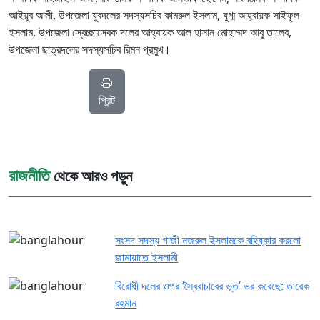
আইয়ুব আলী, উপজেলা যুবদলের সদস্যসচিব কামরুল ইসলাম, যুগ্ম আহ্বায়ক সাইফুল
ইসলাম, উপজেলা স্বেচ্ছাসেবক দলের আহ্বায়ক আল হাসান মোহাম্মদ আবু তালেব,
উপজেলা ছাত্রদলের সদস্যসচিব রিমন প্রমুখ।
প্রিন্ট
রাজনীতি
থেকে আরও পড়ুন
সংসদ সদস্য গাজী নজরুল ইসলামকে বহিষ্কার করলো
জামায়াতে ইসলামী
বিরোধী দলের ওপর ‘স্বৈরাচারের ভূত’ ভর করেছে: তারেক
রহমান