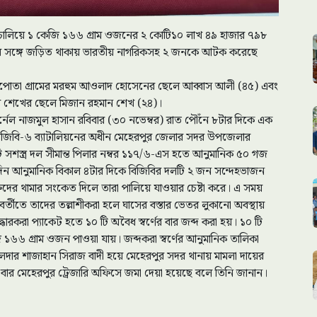
ান চালিয়ে ১ কেজি ১৬৬ গ্রাম ওজনের ২ কোটি১০ লাখ ৪৯ হাজার ৭৯৮
 ঘটনার সঙ্গে জড়িত থাকায় ভারতীয় নাগরিকসহ ২ জনকে আটক করেছে
িপোতা গ্রামের মরহুম আওলাদ হোসেনের ছেলে আব্বাস আলী (৪৫) এবং
জুল শেখের ছেলে মিজান রহমান শেখ (২৪)।
 কর্নেল নাজমুল হাসান রবিবার (৩০ নভেম্বর) রাত পৌঁনে ৮টার দিকে এক
েয়ে বিজিবি-৬ ব্যাটালিয়নের অধীন মেহেরপুর জেলার সদর উপজেলার
টি সশস্ত্র দল সীমান্ত পিলার নম্বর ১১৭/৬-এস হতে আনুমানিক ৫০ গজ
এদিন আনুমানিক বিকাল ৪টার দিকে বিজিবির দলটি ২ জন সন্দেহভাজন
্তিদের থামার সংকেত দিলে তারা পালিয়ে যাওয়ার চেষ্টা করে। এ সময়
তে তাদের তল্লাশীকরা হলে ঘাসের বস্তার ভেতর লুকানো অবস্থায়
্ধারকরা প্যাকেট হতে ১০ টি অবৈধ স্বর্ণের বার জব্দ করা হয়। ১০ টি
ি ১৬৬ গ্রাম ওজন পাওয়া যায়। জব্দকরা স্বর্ণের আনুমানিক তালিকা
লদার শাজাহান সিরাজ বাদী হয়ে মেহেরপুর সদর থানায় মামলা দায়ের
র্ণের বার মেহেরপুর ট্রেজারি অফিসে জমা দেয়া হয়েছে বলে তিনি জানান।