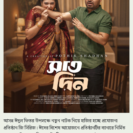
আসন্ন ঈদুল ফিতর উপলক্ষে নতুন নাটক নিয়ে হাজির হচ্ছে প্রযোজনা
প্রতিষ্ঠান জি সিরিজ। ঈদের বিশেষ আয়োজনে প্রতিষ্ঠানটির ব্যানারে নির্মিত