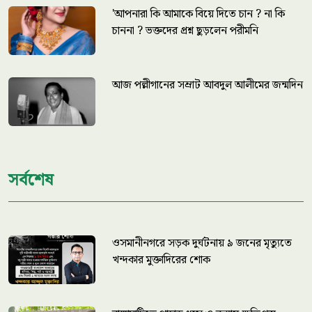
'আপনারা কি আমাকে বিয়ে দিতে চান ? না কি
চাননা ? ভক্তদের প্রশ্ন ছুড়লেন পরীমনি
আজ পল্লীগানের সম্রাট আবদুল আলীমের জন্মদিন
সর্বশেষ
ওসমানীনগরে সড়ক দুর্ঘটনায় ৯ জনের মৃত্যুতে
খন্দকার মুক্তাদিরের শোক