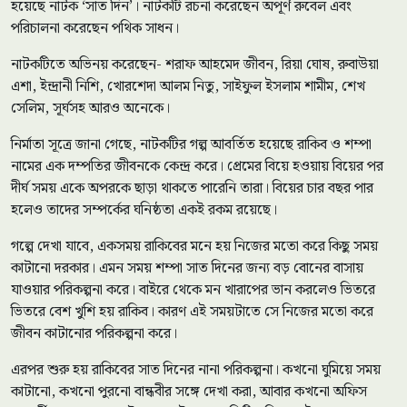
হয়েছে নাটক ‘সাত দিন’। নাটকটি রচনা করেছেন অপূর্ণ রুবেল এবং
পরিচালনা করেছেন পথিক সাধন।
নাটকটিতে অভিনয় করেছেন- শরাফ আহমেদ জীবন, রিয়া ঘোষ, রুবাউয়া
এশা, ইন্দ্রানী নিশি, খোরশেদা আলম নিতু, সাইফুল ইসলাম শামীম, শেখ
সেলিম, সূর্ঘসহ আরও অনেকে।
নির্মাতা সূত্রে জানা গেছে, নাটকটির গল্প আবর্তিত হয়েছে রাকিব ও শম্পা
নামের এক দম্পতির জীবনকে কেন্দ্র করে। প্রেমের বিয়ে হওয়ায় বিয়ের পর
দীর্ঘ সময় একে অপরকে ছাড়া থাকতে পারেনি তারা। বিয়ের চার বছর পার
হলেও তাদের সম্পর্কের ঘনিষ্ঠতা একই রকম রয়েছে।
গল্পে দেখা যাবে, একসময় রাকিবের মনে হয় নিজের মতো করে কিছু সময়
কাটানো দরকার। এমন সময় শম্পা সাত দিনের জন্য বড় বোনের বাসায়
যাওয়ার পরিকল্পনা করে। বাইরে থেকে মন খারাপের ভান করলেও ভিতরে
ভিতরে বেশ খুশি হয় রাকিব। কারণ এই সময়টাতে সে নিজের মতো করে
জীবন কাটানোর পরিকল্পনা করে।
এরপর শুরু হয় রাকিবের সাত দিনের নানা পরিকল্পনা। কখনো ঘুমিয়ে সময়
কাটানো, কখনো পুরনো বান্ধবীর সঙ্গে দেখা করা, আবার কখনো অফিস