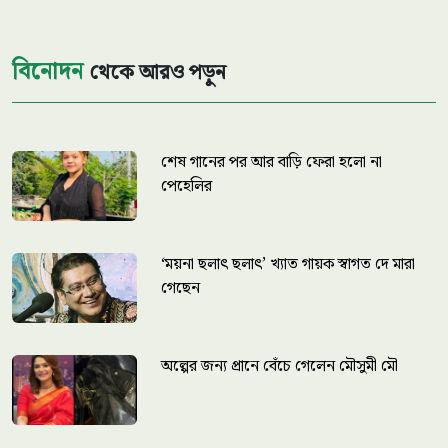
বিনোদন
থেকে আরও পড়ুন
শেষ গানের পর আর বাড়ি ফেরা হলো না
পেহেলির
‘ময়না ছলাৎ ছলাৎ’ খ্যাত গায়ক স্বাগত দে মারা
গেছেন
অল্পের জন্য প্রানে বেঁচে গেলেন মৌসুমী মৌ