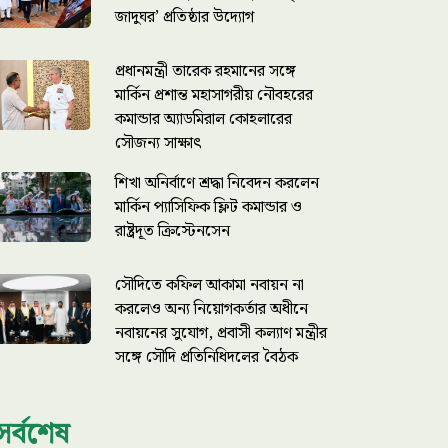
জাদুঘর’ প্রতিষ্ঠার উদ্যোগ
প্রধানমন্ত্রী তারেক রহমানের সঙ্গে
মার্কিন প্রশান্ত মহাসাগরীয় নৌবহরের
কমান্ডার অ্যাডমিরাল কোহলারের
সৌজন্য সাক্ষাৎ
শিখা অনির্বাণে শ্রদ্ধা নিবেদন করলেন
মার্কিন প্যাসিফিক ফ্লিট কমান্ডার ও
রাষ্ট্রদূত ক্রিস্টেনসেন
সৌদিতে কফিল আকামা নবায়ন না
করলেও অন্য নিয়োগকর্তার অধীনে
নবায়নের সুযোগ, প্রবাসী কল্যাণ মন্ত্রীর
সঙ্গে সৌদি প্রতিনিধিদলের বৈঠক
সর্বশেষ