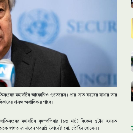
সংঘের মহাসচিব আন্তোনিও গুতেরেস। প্রায় সাত বছরের মাথায় তার
িকারের প্রসঙ্গ অগ্রাধিকার পাবে।
ন, জাতিসংঘের মহাসচিব বৃহস্পতিবার (১৩ মার্চ) বিকেল ৫টায় হযরত
াকে স্বাগত জানাবেন পররাষ্ট্র উপদেষ্টা মো. তৌহিদ হোসেন।