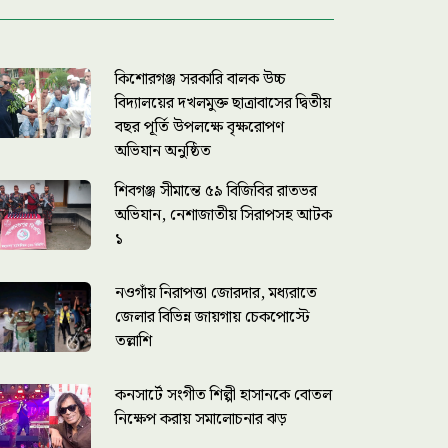
কিশোরগঞ্জ সরকারি বালক উচ্চ
বিদ্যালয়ের দখলমুক্ত ছাত্রাবাসের দ্বিতীয়
বছর পূর্তি উপলক্ষে বৃক্ষরোপণ
অভিযান অনুষ্ঠিত
শিবগঞ্জ সীমান্তে ৫৯ বিজিবির রাতভর
অভিযান, নেশাজাতীয় সিরাপসহ আটক
১
নওগাঁয় নিরাপত্তা জোরদার, মধ্যরাতে
জেলার বিভিন্ন জায়গায় চেকপোস্টে
তল্লাশি
কনসার্টে সংগীত শিল্পী হাসানকে বোতল
নিক্ষেপ করায় সমালোচনার ঝড়