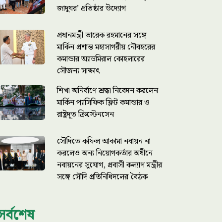
জাদুঘর’ প্রতিষ্ঠার উদ্যোগ
প্রধানমন্ত্রী তারেক রহমানের সঙ্গে
মার্কিন প্রশান্ত মহাসাগরীয় নৌবহরের
কমান্ডার অ্যাডমিরাল কোহলারের
সৌজন্য সাক্ষাৎ
শিখা অনির্বাণে শ্রদ্ধা নিবেদন করলেন
মার্কিন প্যাসিফিক ফ্লিট কমান্ডার ও
রাষ্ট্রদূত ক্রিস্টেনসেন
সৌদিতে কফিল আকামা নবায়ন না
করলেও অন্য নিয়োগকর্তার অধীনে
নবায়নের সুযোগ, প্রবাসী কল্যাণ মন্ত্রীর
সঙ্গে সৌদি প্রতিনিধিদলের বৈঠক
সর্বশেষ