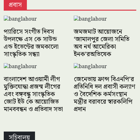
প্রবাস
প্যারিসে সংগীত দিবস
জমজমাট আয়োজনে
উপলক্ষে এস কে সাউন্ড
‘জামালপুর জেলা সমিতি
ইউএসএ ল এন্ড ইমিগ্রেশন | আলাপচারিতার অনুষ্ঠান
এন্ড ইভেন্টের জমকালো
অব নর্থ আমেরিকা
সাংস্কৃতিক সন্ধ্যা
ইনক’রঅভিষেক
বাংলাদেশ আওয়ামী লীগ
জেনেভায় ফ্রান্স বিএনপি’র
মুক্তিযোদ্ধা প্রজন্ম লীগের
প্রতিনিধি দল প্রবাসী কল্যাণ
এবং বঙ্গবন্ধু সাংস্কৃতিক
ও বৈদেশিক কর্মসংস্থান
জোট ইউ কে আয়োজিত
মন্ত্রীর বরাবরে স্বারকলিপি
মানববন্ধন ও প্রতিবাদ সভা
প্রদান
সচিবালয়