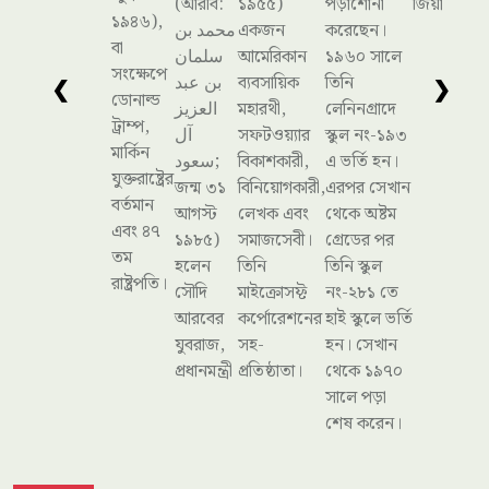
❮
❯
ইউএসএ ল এন্ড ইমিগ্রেশন | আলাপচারিতার অনুষ্ঠান