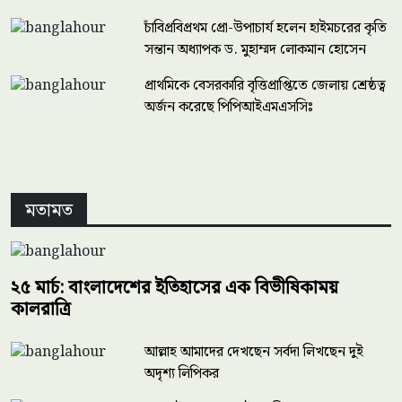
ইউএসএ ল এন্ড ইমিগ্রেশন |আলাপচারিতার অনুষ্ঠান
চাঁবিপ্রবিপ্রথম প্রো-উপাচার্য হলেন হাইমচরের কৃতি
সন্তান অধ্যাপক ড. মুহাম্মদ লোকমান হোসেন
প্রাথমিকে বেসরকারি বৃত্তিপ্রাপ্তিতে জেলায় শ্রেষ্ঠত্ব
অর্জন করেছে পিপিআইএমএসসিঃ
মতামত
২৫ মার্চ: বাংলাদেশের ইতিহাসের এক বিভীষিকাময়
কালরাত্রি
আল্লাহ আমাদের দেখছেন সর্বদা লিখছেন দুই
প্রবাসীদের কথা
অদৃশ্য লিপিকর