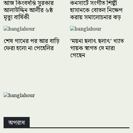
আজ কিংবদন্তি সুরকার
কনসার্টে সংগীত শিল্পী
আলাউদ্দিন আলীর ৬ষ্ঠ
হাসানকে বোতল নিক্ষেপ
মৃত্যু বার্ষিকী
করায় সমালোচনার ঝড়
শেষ গানের পর আর বাড়ি
‘ময়না ছলাৎ ছলাৎ’ খ্যাত
ফেরা হলো না পেহেলির
গায়ক স্বাগত দে মারা
গেছেন
অপরাধ