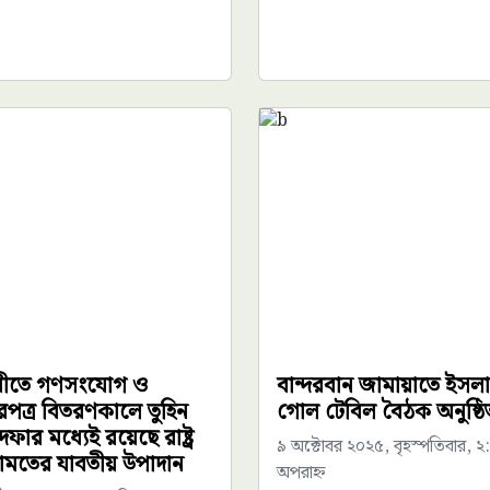
ীতে গণসংযোগ ও
বান্দরবান জামায়াতে ইসল
ারপত্র বিতরণকালে তুহিন
গোল টেবিল বৈঠক অনুষ্ঠি
ফার মধ্যেই রয়েছে রাষ্ট্র
৯ অক্টোবর ২০২৫, বৃহস্পতিবার, ২
ামতের যাবতীয় উপাদান
অপরাহ্ন