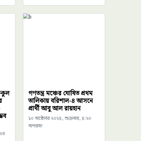
কুল
গণতন্ত্র মঞ্চের ঘোষিত প্রথম
র
তালিকায় বরিশাল-৪ আসনে
-
প্রার্থী আবু আল রায়হান
্ভব
১০ অক্টোবর ২০২৫, শুক্রবার, ৪:২০
অপরাহ্ন
:৩৪