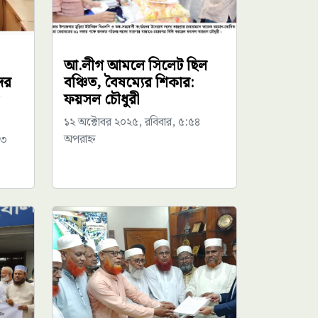
আ.লীগ আমলে সিলেট ছিল
ের
বঞ্চিত, বৈষম্যের শিকার:
ফয়সল চৌধুরী
১২ অক্টোবর ২০২৫, রবিবার, ৫:৫৪
৫৩
অপরাহ্ন