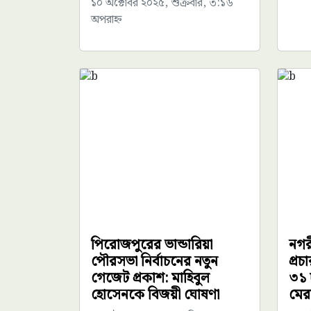
১০ অক্টোবর ২০২৫, শুক্রবার, ৩:১৬
অপরাহ্ন
পিরোজপুরের ভান্ডারিয়া
নগর
পৌরসভা নির্বাচনের নতুন
প্রচ
গেজেট প্রকাশ: মাহিবুল
৩১ দ
হোসেনকে বিজয়ী ঘোষণা
মের