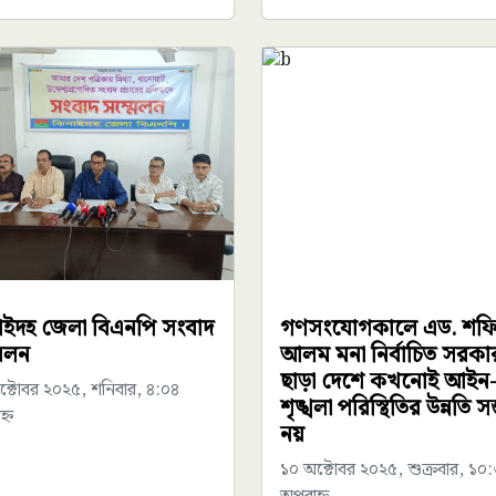
াইদহ জেলা বিএনপি সংবাদ
গণসংযোগকালে এড. শফি
মেলন
আলম মনা নির্বাচিত সরকা
ছাড়া দেশে কখনোই আইন
ক্টোবর ২০২৫, শনিবার, ৪:০৪
শৃঙ্খলা পরিস্থিতির উন্নতি সম
্ন
নয়
১০ অক্টোবর ২০২৫, শুক্রবার, ১০