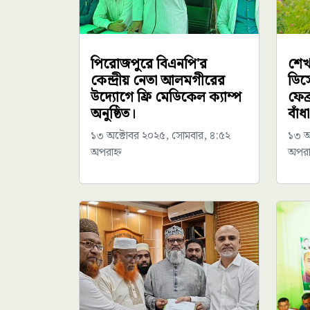
পিরোজপুরে বিএনপি'র
শেখ
কেন্দ্রীয় নেতা আলমগীরের
ডিসে
উদ্যোগে ফ্রি মেডিকেল ক্যাম্প
ফেব্
অনুষ্ঠিত।
বাঁ
১৩ অক্টোবর ২০২৫, সোমবার, ৪:৫২
১৩ অ
অপরাহ্ন
অপরাহ