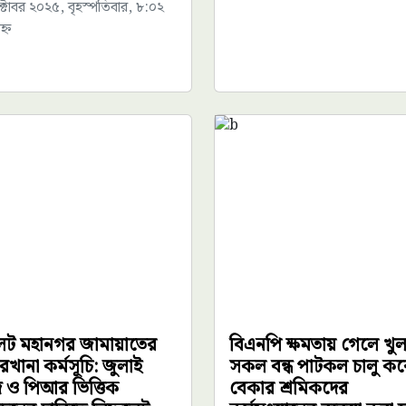
্টোবর ২০২৫, বৃহস্পতিবার, ৮:০২
্ন
েট মহানগর জামায়াতের
বিএনপি ক্ষমতায় গেলে খু
রখানা কর্মসূচি: জুলাই
সকল বন্ধ পাটকল চালু কর
 ও পিআর ভিত্তিক
বেকার শ্রমিকদের