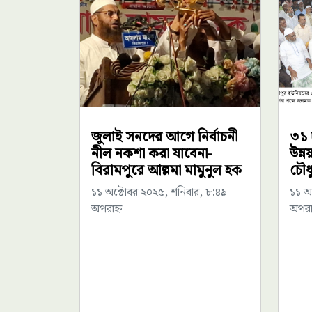
জুলাই সনদের আগে নির্বাচনী
৩১ 
নীল নকশা করা যাবেনা-
উন্
বিরামপুরে আল্লমা মামুনুল হক
চৌধ
১১ অক্টোবর ২০২৫, শনিবার, ৮:৪৯
১১ অ
অপরাহ্ন
অপরাহ