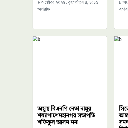
৯ অক্টোবর ২০২৫, বৃহস্পতিবার, ৮:১৫
৯ অক
অপরাহ্ন
অপরাহ
অসুস্থ বিএনপি নেতা নান্নুর
সিল
শয্যাপাশেমহানগর সভাপতি
আম্ব
শফিকুল আলম মনা
সনদ