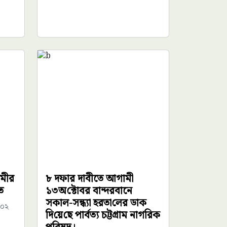
ামীর
৮ দফার দাবীতে আগামী
ত
১৩অ‌ক্টোবর বান্দরবানে
সকাল-সন্ধ্যা হরতা‌লের ডাক
:০২
দি‌য়ে‌ছে পার্বত্য চট্টগ্রাম নাগ‌রিক