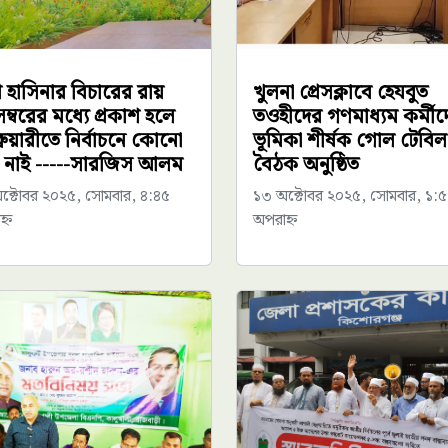
 হাসিনার বিচারের রায়
খুলনা প্রেসক্লাবে হেযবুত
ম্বরের মধ্যে প্রকাশ হলে
তওহীদের গণমাধ্যম কর্মীদ
রুয়ারীতে নির্বাচনে কোনো
ভূমিকা শীর্ষক গোল টেবিল
ধা নাই -----সারজিস আলম
বৈঠক অনুষ্ঠিত
ক্টোবর ২০২৫, সোমবার, ৪:৪৫
১৩ অক্টোবর ২০২৫, সোমবার, ১:
্ন
অপরাহ্ন