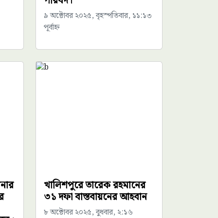
প‌রিষ‌দ।
৯ অক্টোবর ২০২৫, বৃহস্পতিবার, ১১:১৩
পূর্বাহ্ন
লনার
খালিশপুরে তারেক রহমানের
ে
৩১ দফা বাস্তবায়নের আহবান
৮ অক্টোবর ২০২৫, বুধবার, ২:১৬