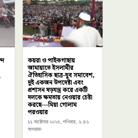
্দ
কয়রা ও পাইকগাছায়
জামায়াতে ইসলামীর
ঐতিহাসিক ছাত্র-যুব সমাবেশ,
০
দুই একজন উপদেষ্টা এবং
প্রশাসন ষড়যন্ত্র করে একটি
দলকে ক্ষমতায় নেওয়ার চেষ্টা
করছে---মিয়া গোলাম
পরওয়ার
১১ অক্টোবর ২০২৫, শনিবার, ৬:৪৬
অপরাহ্ন