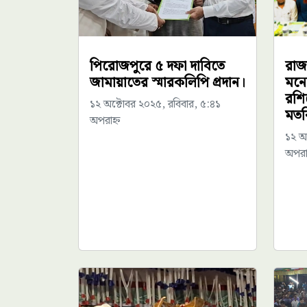
পিরোজপুরে ৫ দফা দাবিতে
রাজ
জামায়াতের স্মারকলিপি প্রদান।
মনো
রশি
১২ অক্টোবর ২০২৫, রবিবার, ৫:৪১
মতব
অপরাহ্ন
১২ অ
অপরাহ